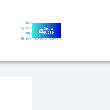
813-
551-
Get a
quote
8834
preme1cs@gmail.com