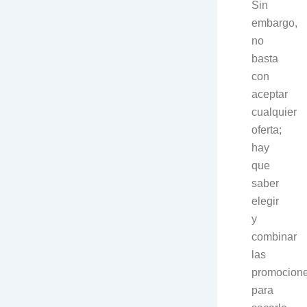
Sin
embargo,
no
basta
con
aceptar
cualquier
oferta;
hay
que
saber
elegir
y
combinar
las
promocion
para