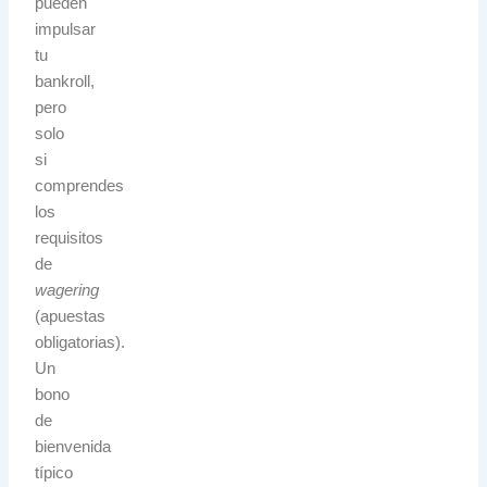
pueden
impulsar
tu
bankroll,
pero
solo
si
comprendes
los
requisitos
de
wagering
(apuestas
obligatorias).
Un
bono
de
bienvenida
típico