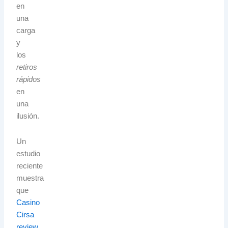
en
una
carga
y
los
retiros
rápidos
en
una
ilusión.
Un
estudio
reciente
muestra
que
Casino
Cirsa
review