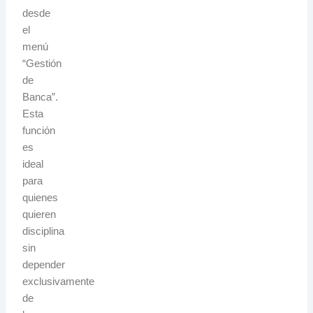
desde
el
menú
“Gestión
de
Banca”.
Esta
función
es
ideal
para
quienes
quieren
disciplina
sin
depender
exclusivamente
de