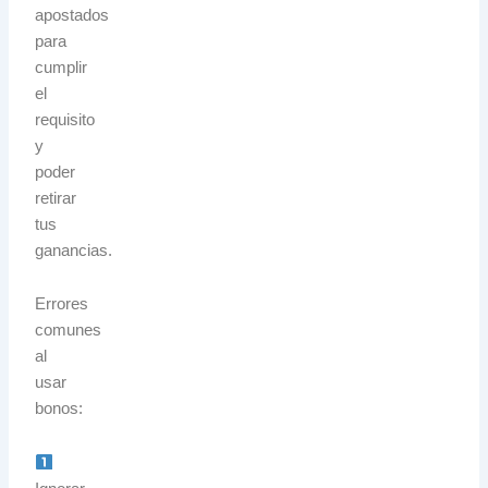
apostados
para
cumplir
el
requisito
y
poder
retirar
tus
ganancias.
Errores
comunes
al
usar
bonos: