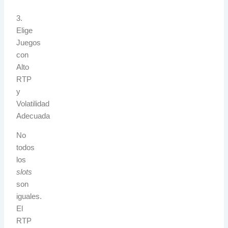
3.
Elige
Juegos
con
Alto
RTP
y
Volatilidad
Adecuada
No
todos
los
slots
son
iguales.
El
RTP