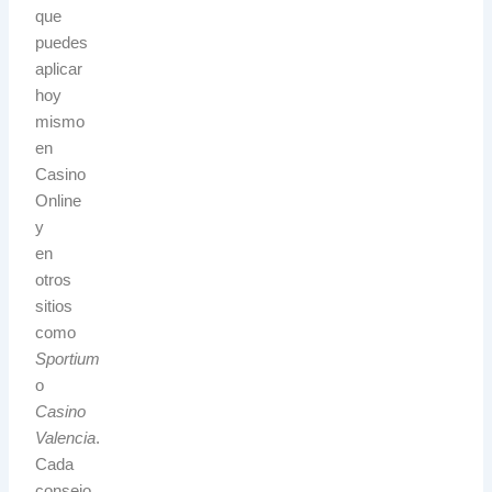
que
puedes
aplicar
hoy
mismo
en
Casino
Online
y
en
otros
sitios
como
Sportium
o
Casino
Valencia
.
Cada
consejo