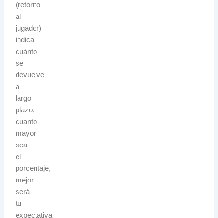
(retorno
al
jugador)
indica
cuánto
se
devuelve
a
largo
plazo;
cuanto
mayor
sea
el
porcentaje,
mejor
será
tu
expectativa