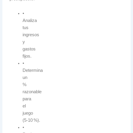
•
Analiza
tus
ingresos
y
gastos
fijos.
•
Determina
un
%
razonable
para
el
juego
(5‑10 %).
•