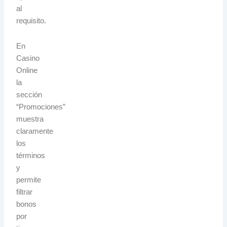
al
requisito.
En
Casino
Online
la
sección
“Promociones”
muestra
claramente
los
términos
y
permite
filtrar
bonos
por