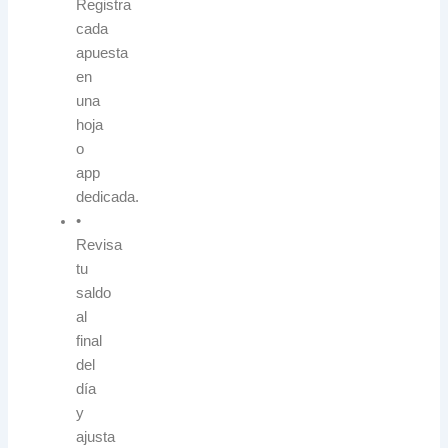
Registra
cada
apuesta
en
una
hoja
o
app
dedicada.
•
Revisa
tu
saldo
al
final
del
día
y
ajusta