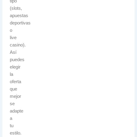
tipo
(slots,
apuestas
deportivas
o
live
casino).
Así
puedes
elegir
la
oferta
que
mejor
se
adapte
a
tu
estilo.