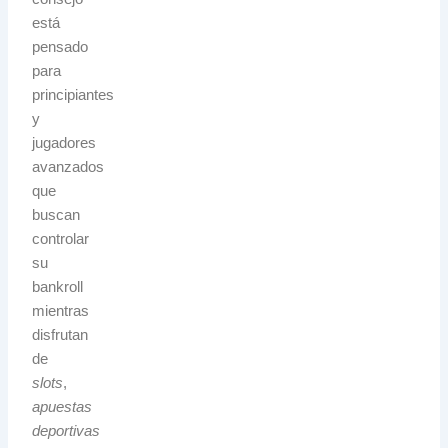
está
pensado
para
principiantes
y
jugadores
avanzados
que
buscan
controlar
su
bankroll
mientras
disfrutan
de
slots
,
apuestas
deportivas