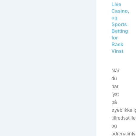
Live
Casino,
og
Sports
Betting
for
Rask
Vinst
Når
du
har
lyst
på
øyeblikkeli
tilfredsstill
og
adrenalinfyl