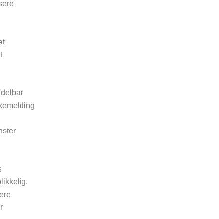
sere
at.
t
delbar
akemelding
nster
s
likkelig.
lere
r