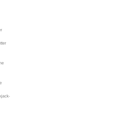
r
tter
ne
e
kjack-