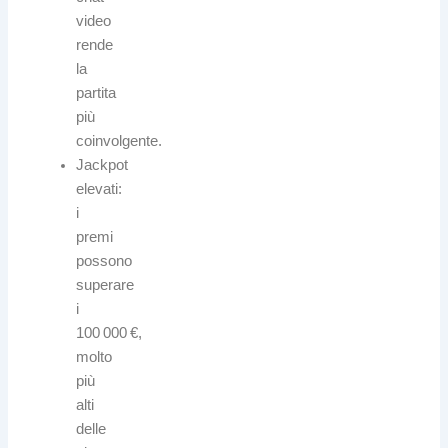
video
rende
la
partita
più
coinvolgente.
Jackpot
elevati:
i
premi
possono
superare
i
100 000 €,
molto
più
alti
delle