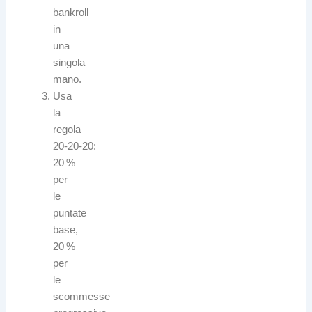
bankroll
in
una
singola
mano.
Usa
la
regola
20‑20‑20:
20 %
per
le
puntate
base,
20 %
per
le
scommesse