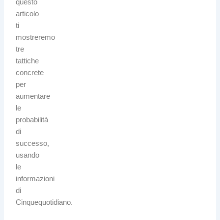
questo
articolo
ti
mostreremo
tre
tattiche
concrete
per
aumentare
le
probabilità
di
successo,
usando
le
informazioni
di
Cinquequotidiano.