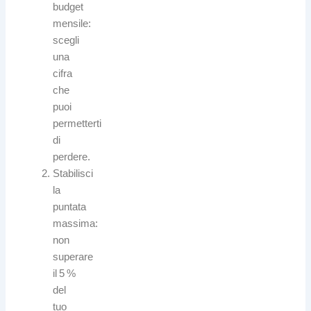
budget
mensile:
scegli
una
cifra
che
puoi
permetterti
di
perdere.
Stabilisci
la
puntata
massima:
non
superare
il 5 %
del
tuo