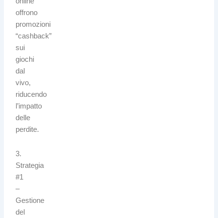
online
offrono
promozioni
“cashback”
sui
giochi
dal
vivo,
riducendo
l’impatto
delle
perdite.
3.
Strategia
#1
–
Gestione
del