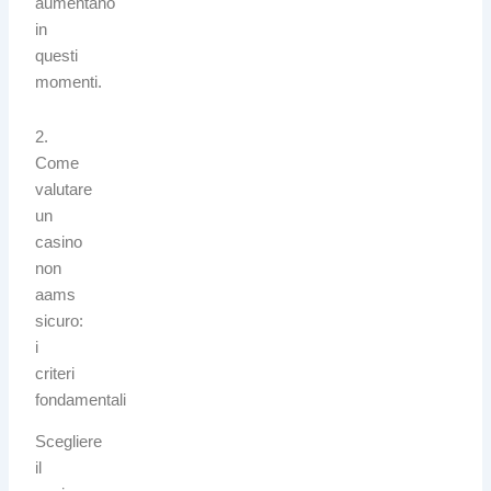
aumentano
in
questi
momenti.
2.
Come
valutare
un
casino
non
aams
sicuro:
i
criteri
fondamentali
Scegliere
il