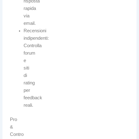
risposta
rapida
via
email.
Recensioni
indipendenti:
Controlla
forum
e
siti
di
rating
per
feedback
reali.
Pro
&
Contro