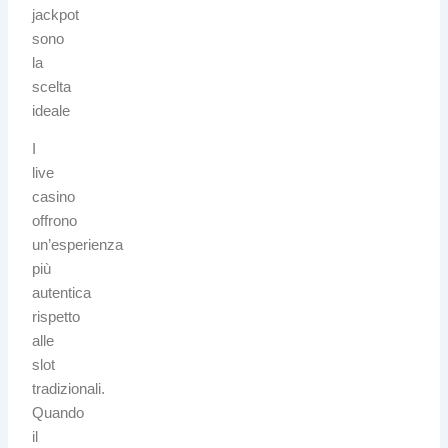
jackpot
sono
la
scelta
ideale
I
live
casino
offrono
un’esperienza
più
autentica
rispetto
alle
slot
tradizionali.
Quando
il