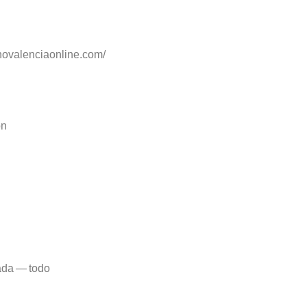
inovalenciaonline.com/
ón
ada — todo