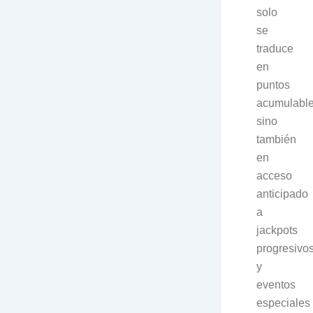
solo
se
traduce
en
puntos
acumulable
sino
también
en
acceso
anticipado
a
jackpots
progresivo
y
eventos
especiales