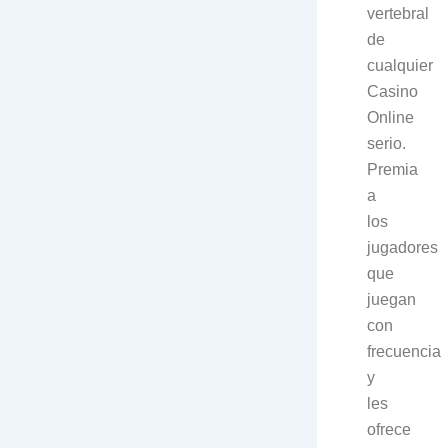
vertebral
de
cualquier
Casino
Online
serio.
Premia
a
los
jugadores
que
juegan
con
frecuencia
y
les
ofrece