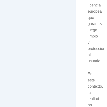
licencia
europea
que
garantiza
juego
limpio
y
protección
al
usuario.
En
este
contexto,
la
lealtad
no